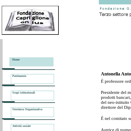
Home
Antonella Anto
Patrimonio
È professore ord
Presidente del ma
Scopi istituzionali
prodotti bancari
del neo-istituit
direttore del Di
Struttura Organizzativa
È nel comitato s
Attività sociale
Autrice di numer